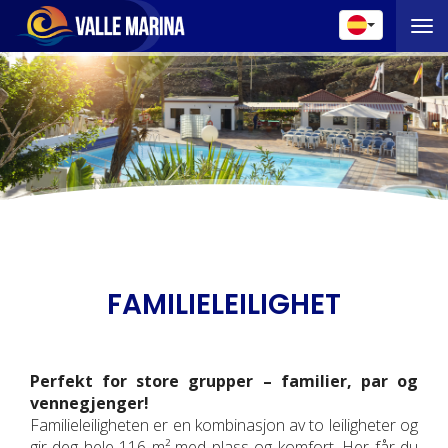
Toggle 
FAMILIELEILIGHET
Perfekt for store grupper – familier, par og
vennegjenger!
Familieleiligheten er en kombinasjon av to leiligheter og
gir deg hele 116 m² med plass og komfort. Her får du