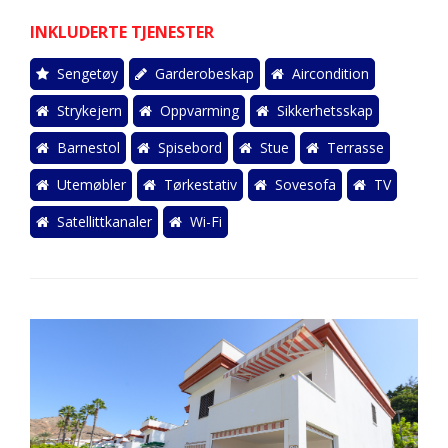
INKLUDERTE TJENESTER
Sengetøy
Garderobeskap
Aircondition
Strykejern
Oppvarming
Sikkerhetsskap
Barnestol
Spisebord
Stue
Terrasse
Utemøbler
Tørkestativ
Sovesofa
TV
Satellittkanaler
Wi-Fi