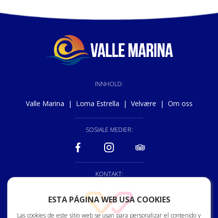
INNHOLD:
Valle Marina
|
Loma Estrella
|
Velvære
|
Om oss
SOSIALE MEDIER:
KONTAKT:
928 150 222
ESTA PÁGINA WEB USA COOKIES
recepcion@vallemarina.es
Las cookies de este sitio web se usan para personalizar el contenido y